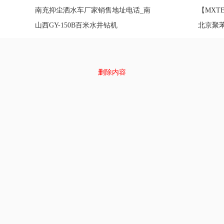
车还未上市就先火了
南充抑尘洒水车厂家销售地址电话_南
【MXT
充洒水车专卖
山西GY-150B百米水井钻机
专业生
北京聚
删除内容