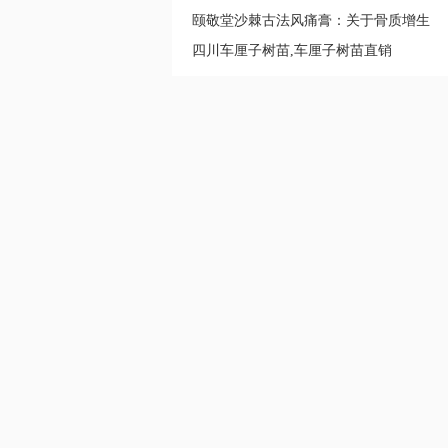
了的过程让创业者信赖
颐敬堂沙棘古法风痛膏：关于骨质增生
那些事
四川车厘子树苗,车厘子树苗直销