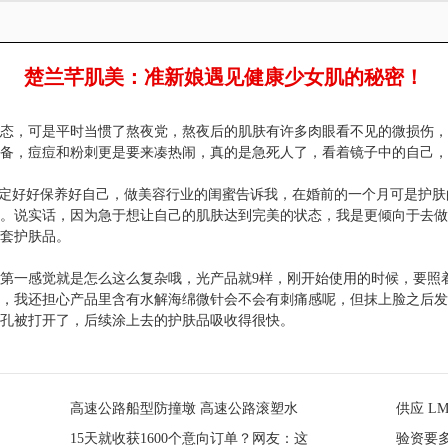
楚兰芊肌美：准新娘遇见健康少女肌的秘密！
态，可是平时当惯了熬夜党，熬夜后的肌肤有许多肉眼看不见的微损伤，
备，痘痘和粉刺更是要来凑热闹，真的是急死人了，看着镜子中的自己，
决定好好保养好自己，做美容行业的闺蜜告诉我，在婚前的一个月可是护
。说实话，因为急于想让自己的肌肤达到完美的状态，我是更倾向于去做
套护肤品。
第一感觉就是怎么这么复杂哦，光产品就9样，刚开始使用的时候，要照
，我还担心产品里含有水解海绵微针会不会有刺痛感呢，但抹上脸之后发
孔被打开了，后续涂上去的护肤品吸收得很快。
高速公路船型防撞墩 高速公路滚塑水
供应 L
马生产厂家
15天就收获1600个意向订单？网友：这
利达牌0
验资要