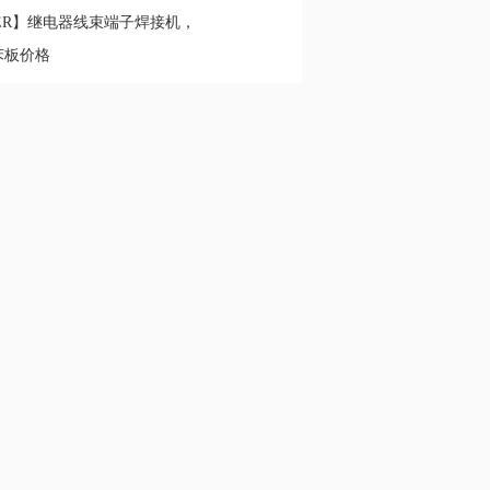
ER】继电器线束端子焊接机，
产厂家
苯板价格