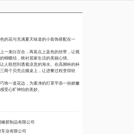
色的花与充满夏天味道的小装饰搭配在一
上一束白百合，再装点上蓝色的丝带，让视
的蝴蝶结，映衬居家生活的美丽心情。
让人联想到透着凉意的海水。在高脚杯的杯
三两个贝壳点缀桌上，让进餐过程变得轻
巧饰一道花边，为素净的灯罩平添一份娇嫩
感受心旷神怡的美妙。
明橡胶制品有限公司
竣车业有限公司