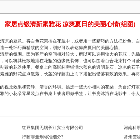
家居点缀清新素雅花 凉爽夏日的美丽心情(组图)
清凉的夏意。将白色花束插在花瓶中，或者用一些精巧的方法把粉色、白
造一处纤巧而精致的空间，刚好可以表达凉爽夏日的美丽心情。
清新的氛围。因为客厅的空间相对较大，所以可以选用较大的花瓶，先插
，可以将其松散地搭在花瓶的边缘做装饰，也可以围着百合花束打个可爱
别致的花器使用。餐桌上的高脚杯旁铺满水蓝色的透明花石，冰凉的石子
素雅的野花点点散落，长茎的绿藤由上而下搭配出错落有致的效果。再将
的视觉效果和安静、清香的环境。挑选一些大小相同的花朵，为台灯灯罩
雅的小花朵零星装点在书桌上或者用做书签，让书房沐浴在花影中，令人
红豆集团无锡长江实业有限公司
河南科
行贿罪量刑标准细分?
常州安